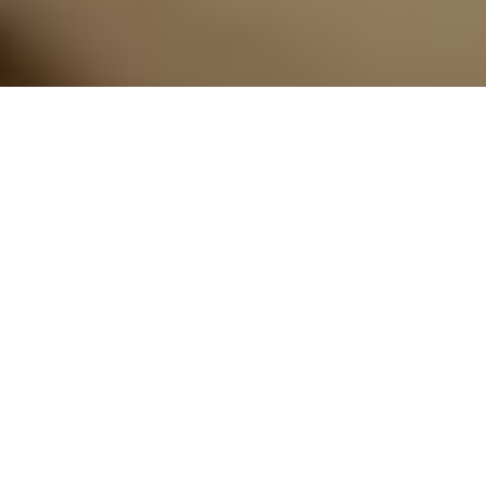
Casa
Financiamiento Inmobiliario en San Juan
del Río Sencillo y Rápido!!!
Adquiere tu inmueble donde quieras y como quieras
con Brokian
¿Cuál es el monto? $
1,600,000
¿Qué mensualidad estás buscando?
Joven
clásica
Estable